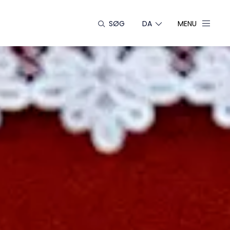
SØG
DA
MENU