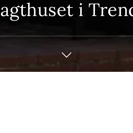
Jagthuset i Tren
gger et jagthus, som har været den ko
opholdssted siden Christian 10.s tid.
Del