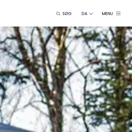
SØG
DA
MENU