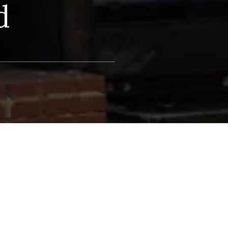
d
ngelige families