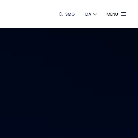
SØG
DA
MENU