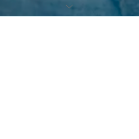
H.E. Greve Nikolai
Dekorationer
H.E. Nikolai William Alexander Frederik
greve af Monpezat er søn af H.K.H. Prins
Joachim og H.E. Alexandra grevinde af
Frederiksborg.
Del
Født
Greve Nikolai blev født Prins til Danmark den 28.