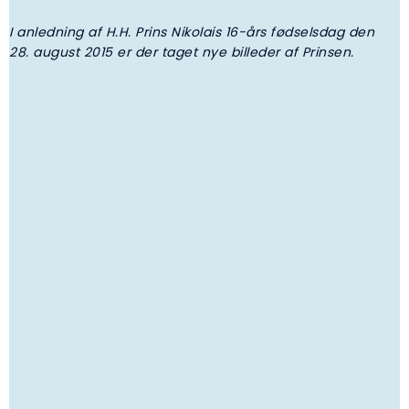
9. JUNI 2026 | NYHED
I anledning af H.H. Prins Nikolais 16-års fødselsdag den
D
Uddelinger fra Nikolai og Felix Fonden
28. august 2015 er der taget nye billeder af Prinsen.
2026