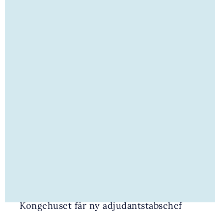
30. JULI 2026 | NYHED
Kongehuset får ny adjudantstabschef