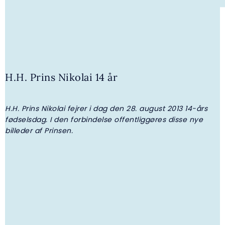
H.H. Prins Nikolai 14 år
H.H. Prins Nikolai fejrer i dag den 28. august 2013 14-års
H
4. AUGUST 2026 | GALLERI
fødselsdag. I den forbindelse offentliggøres disse nye
billeder af Prinsen.
H.K.H. Prinsesse Benedikte overrakte
legater fra I.P. Nielsen Fonden