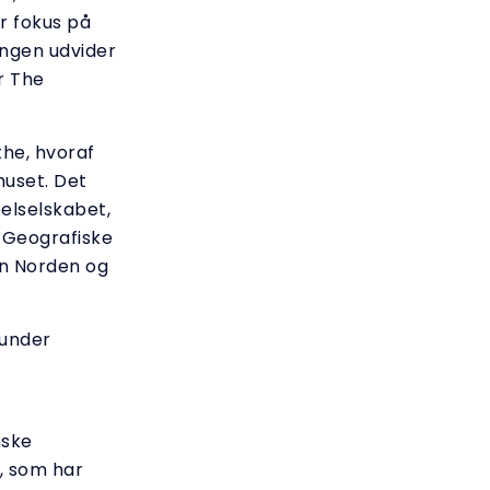
r fokus på
ongen udvider
r The
he, hvoraf
huset. Det
elselskabet,
 Geografiske
en Norden og
runder
nske
, som har