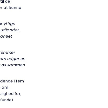
til de
or at kunne
nyttige
 udlandet.
 samlet
 fremmer
 som udgør en
er os sammen
ldende i fem
e om
lighed for,
mfundet