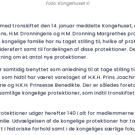
Foto: Kongehuset ©
e med tronskiftet den 14. januar meddelte Kongehuset, 
ens, H.M. Dronningens og H.M. Dronning Margrethes pr
kongelige familie har nu taget stilling til, hvilke af pr
 videreført samt til fordelingen af disse protektioner. 
utning om et antal nye protektioner.
r samtidig benyttet som anledning til at tage stilling ti
 som hidtil har været varetaget af H.K.H. Prins Joachim
ie og H.K.H. Prinsesse Benedikte. Der er således foret
samtlige kongelige protektioner, som indtil tronskiftet
protektioner udgør herefter 140 i alt for medlemmerne
milie. Udvælgelsen af de kongelige protektioner har t
 i historiske forhold samt i de kongeliges særlige fo