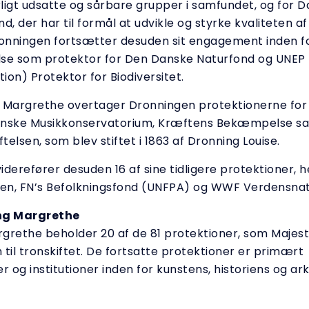
ligt udsatte og sårbare grupper i samfundet, og for 
d, der har til formål at udvikle og styrke kvaliteten a
ronningen fortsætter desuden sit engagement inden f
se som protektor for Den Danske Naturfond og UNEP 
tion) Protektor for Biodiversitet.
 Margrethe overtager Dronningen protektionerne for
anske Musikkonservatorium, Kræftens Bekæmpelse sa
ftelsen, som blev stiftet i 1863 af Dronning Louise.
derefører desuden 16 af sine tidligere protektioner, 
den, FN’s Befolkningsfond (UNFPA) og WWF Verdensn
ng Margrethe
grethe beholder 20 af de 81 protektioner, som Maje
til tronskiftet. De fortsatte protektioner er primært
r og institutioner inden for kunstens, historiens og a