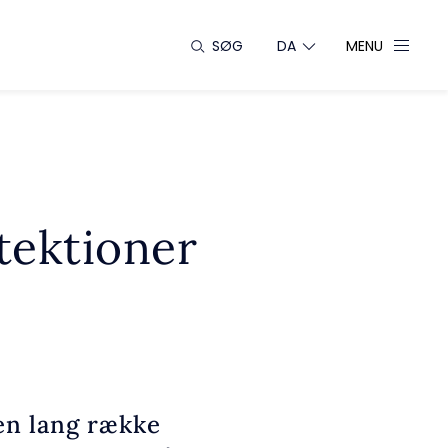
SØG
DA
MENU
tektioner
en lang række