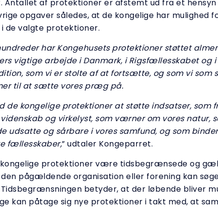
. Antallet af protektioner er afstemt ud fra et hensyn 
vrige opgaver således, at de kongelige har mulighed f
i de valgte protektioner.
ndreder har Kongehusets protektioner støttet almen
ers vigtige arbejde i Danmark, i Rigsfællesskabet og i
dition, som vi er stolte af at fortsætte, og som vi som
er til at sætte vores præg på.
d de kongelige protektioner at støtte indsatser, som
, videnskab og virkelyst, som værner om vores natur,
e udsatte og sårbare i vores samfund, og som bind
re fællesskaber,
” udtaler Kongeparret.
 kongelige protektioner være tidsbegrænsede og gæ
r den pågældende organisation eller forening kan søg
 Tidsbegrænsningen betyder, at der løbende bliver mu
ige kan påtage sig nye protektioner i takt med, at sa