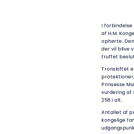
I forbindels
af H.M. Kong
ophørte. Den 
der vil blive
truffet besl
Tronskiftet e
protektioner,
Prinsesse Mar
vurdering af 
258 i alt.
Antallet af 
kongelige fa
udgangspunkt