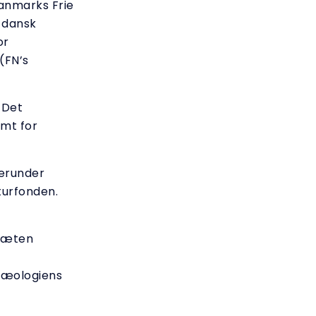
Danmarks Frie
f dansk
or
(FN’s
 Det
mt for
herunder
aturfonden.
stæten
rkæologiens