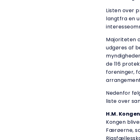
Listen over 
langtfra en 
interesseom
Majoriteten a
udgøres af b
myndigheder, 
de 116 protek
foreninger, f
arrangemente
Nedenfor føl
liste over sa
H.M. Konge
Kongen blive
Færøerne, so
Rigsfællessk