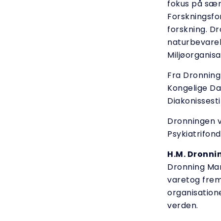
fokus på sær
Forskningsfon
forskning. D
naturbevarel
Miljøorganisa
Fra Dronning
Kongelige D
Diakonissesti
Dronningen vi
Psykiatrifon
H.M. Dronni
Dronning Mar
varetog frem 
organisatione
verden.