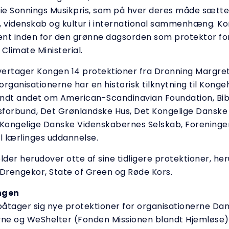
nie Sonnings Musikpris, som på hver deres måde sætte
, videnskab og kultur i international sammenhæng. K
nt inden for den grønne dagsorden som protektor fo
limate Ministerial.
ertager Kongen 14 protektioner fra Dronning Margret
rganisationerne har en historisk tilknytning til Konge
landt andet om American-Scandinavian Foundation, Bib
forbund, Det Grønlandske Hus, Det Kongelige Danske
 Kongelige Danske Videnskabernes Selskab, Forening
il lærlinges uddannelse.
der herudover otte af sine tidligere protektioner, he
rengekor, State of Green og Røde Kors.
ngen
åtager sig nye protektioner for organisationerne Da
vne og WeShelter (Fonden Missionen blandt Hjemløse)