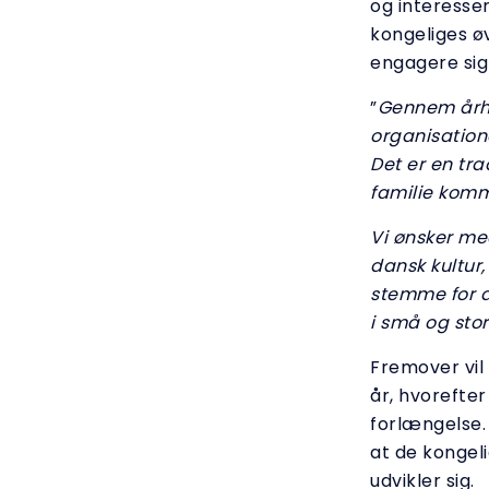
og interesser
kongeliges ø
engagere sig 
”
Gennem århu
organisation
Det er en tra
familie komm
Vi ønsker me
dansk kultur
stemme for d
i små og sto
Fremover vil
år, hvorefte
forlængelse.
at de kongel
udvikler sig.