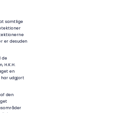
at samtlige
otektioner
otektionerne
Der er desuden
l de
, H.K.H.
aget en
 har udgjort
 af den
aget
kusområder