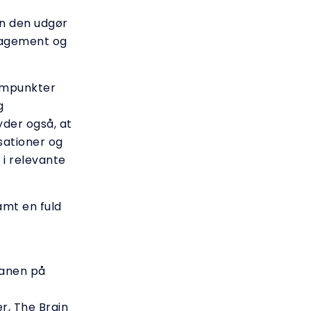
en den udgør
gagement og
rampunkter
g
yder også, at
isationer og
 i relevante
amt en fuld
lanen på
r, The Brain