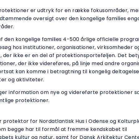
protektioner er udtryk for en række fokusområder, m
udtømmende oversigt over den kongelige families en
råder.
f den kongelige families 4-500 årlige officielle prog
esøg hos institutioner, organisationer, virksomheder o
der ikke er en del af protektionsporteføljen. Det bet
tioner, der ikke videreføres, på linje med andre organ
ortsat kan komme i betragtning til kongelig deltagelse
r og aktiviteter.
ger information om nye og videreførte protektioner s
mtlige protektioner.
n
r protektor for Nordatlantisk Hus i Odense og Kolturp
m begge har til formål at fremme kendskabet til
abets kultur og natur, samt for Dansk Arkitektur Cente