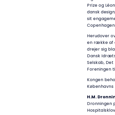
Prize og Léo
dansk design
sit engageme
Copenhagen C
Herudover ov
en række af o
drejer sig b
Dansk Idræts
Selskab, Det
Foreningen t
Kongen behol
Københavns D
H.M. Dronni
Dronningen p
Hospitalsklo