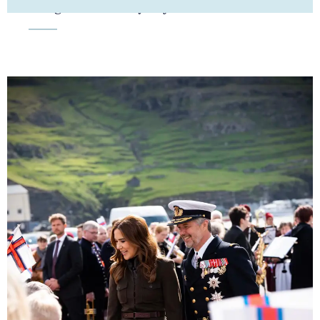
Kongehuset får ny adjudantstabschef