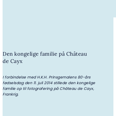
Den kongelige familie på Château
de Cayx
4. AUGUST 2026 | GALLERI
I forbindelse med H.K.H. Prinsgemalens 80-års
F
H.K.H. Prinsesse Benedikte overrakte
fødselsdag den 11. juli 2014 stillede den kongelige
legater fra I.P. Nielsen Fonden
familie op til fotografering på Château de Cayx,
Frankrig.