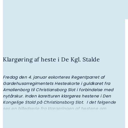
Klargøring af heste i De Kgl. Stalde
Fredag den 4. januar eskorteres Regentparret af
4. AUGUST 2026 | GALLERI
Gardehusarregimentets Hesteskorte i guldkaret fra
H.K.H. Prinsesse Benedikte overrakte
Amalienborg til Christiansborg Slot i forbindelse med
legater fra I.P. Nielsen Fonden
nytårskur. Inden karetturen klargøres hestene i Den
Kongelige Stald på Christiansborg Slot. I det følgende
ses en billedserie fra klargøringen af hestene om
morgenen den 4. januar.