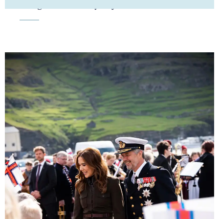
Kongehuset får ny adjudantstabschef