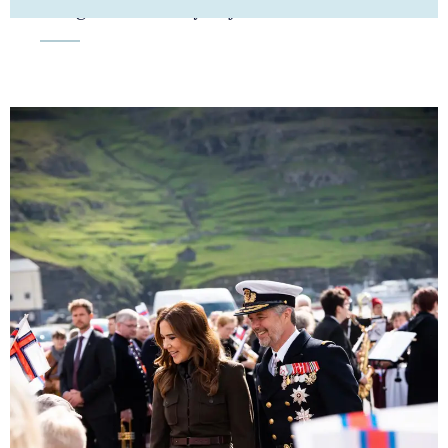
Kongehuset får ny adjudantstabschef