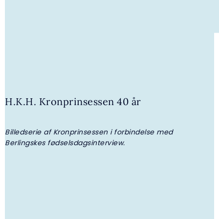
H.K.H. Kronprinsessen 40 år
Billedserie af Kronprinsessen i forbindelse med
B
4. AUGUST 2026 | GALLERI
Berlingskes fødselsdagsinterview.
B
H.K.H. Prinsesse Benedikte overrakte
legater fra I.P. Nielsen Fonden