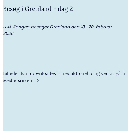
30. JULI 2026 | NYHED
Besøg i Grønland - dag 2
Kongehuset får ny adjudantstabschef
H.M. Kongen besøger Grønland den 18.-20. februar
D
2026.
b
m
Q
Billeder kan downloades til redaktionel brug ved at gå til
Mediebanken