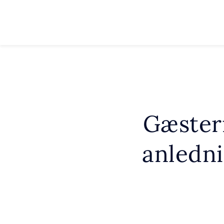
Gæstern
anledni