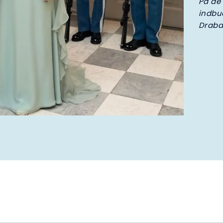
På de 
indbu
Draba