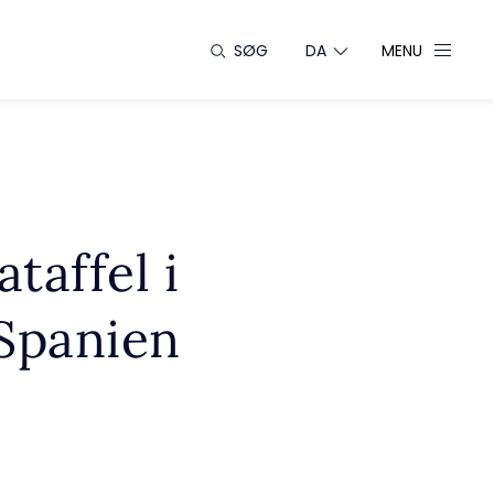
SØG
DA
MENU
taffel i
 Spanien