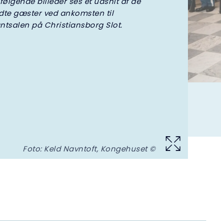
følgende billeder ses et udsnit af de
dte gæster ved ankomsten til
ntsalen på Christiansborg Slot.
Foto: Keld Navntoft, Kongehuset ©