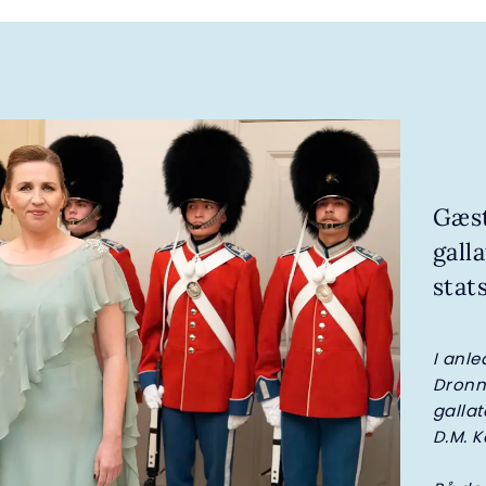
Gæst
galla
stat
I anle
Dronn
gallat
D.M. 