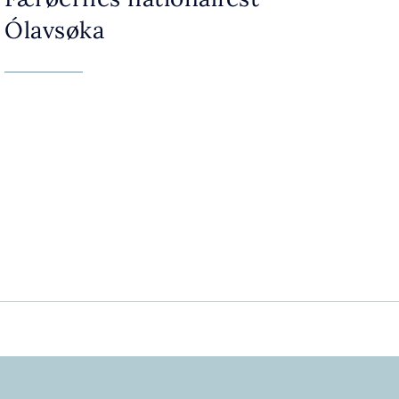
Ólavsøka