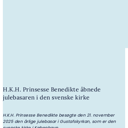
4. AUGUST 2026 | GALLERI
H.K.H. Prinsesse Benedikte åbnede
H.K.H. Prinsesse Benedikte overrakte
julebasaren i den svenske kirke
legater fra I.P. Nielsen Fonden
H.K.H. Prinsesse Benedikte besøgte den 21. november
2025 den årlige julebasar i Gustafskyrkan, som er den
svenske kirke i København.