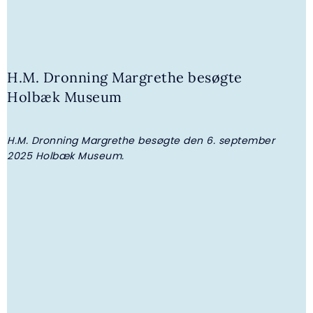
H.M. Dronning Margrethe besøgte
Holbæk Museum
2. JULI 2026 | GALLERI
H.M. Dronning Margrethe besøgte
H.M. Dronning Margrethe besøgte den 6. september
V
Nyborg Slot
2025 Holbæk Museum.
m
O
b