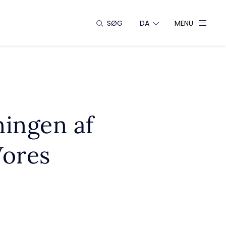
SØG
DA
MENU
ningen af
Vores