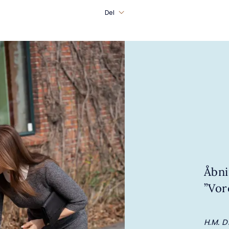
Del
Åbni
”Vor
H.M. D