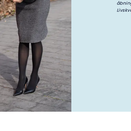
åbnin
Livskva