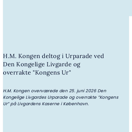
30. JULI 2026 | NYHED
Kongehuset får ny adjudantstabschef
H.M. Kongen deltog i Urparade ved
Den Kongelige Livgarde og
overrakte "Kongens Ur"
H.M. Kongen overværede den 25. juni 2026 Den
H
Kongelige Livgardes Urparade og overrakte ”Kongens
K
Ur” på Livgardens Kaserne i København.
R
M
L
D