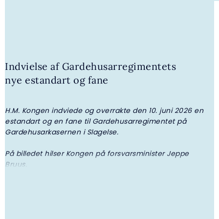
30. JULI 2026 | NYHED
Kongehuset får ny adjudantstabschef
Indvielse af Gardehusarregimentets
nye estandart og fane
H.M. Kongen indviede og overrakte den 10. juni 2026 en
H
estandart og en fane til Gardehusarregimentet på
f
Gardehusarkasernen i Slagelse.
F
i
På billedet hilser Kongen på forsvarsminister Jeppe
Bruus.