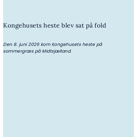
30. JULI 2026 | NYHED
Kongehusets heste blev sat på fold
Kongehuset får ny adjudantstabschef
Den 8. juni 2026 kom Kongehusets heste på
K
sommergræs på Midtsjælland.
h