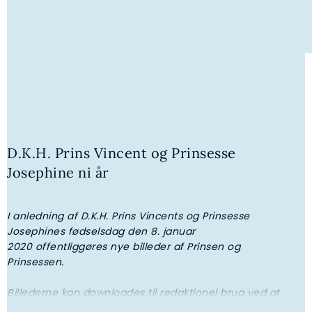
6. JULI 2026 | GALLERI
Kongeparrets modtagelse på Gråsten
D.K.H. Prins Vincent og Prinsesse
Torv
Josephine ni år
I anledning af D.K.H. Prins Vincents og Prinsesse
P
Josephines fødselsdag den 8. januar
2020 offentliggøres nye billeder af Prinsen og
Prinsessen.
Billederne kan downloades til redaktionel brug ved at
gå til Pressefotos.