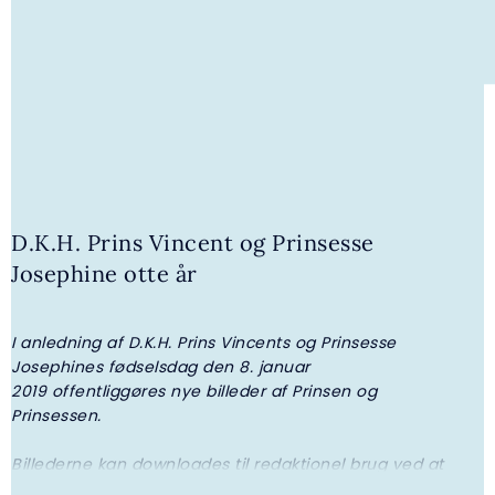
6. JULI 2026 | GALLERI
Kongeparrets modtagelse på Gråsten
D.K.H. Prins Vincent og Prinsesse
Torv
Josephine otte år
I anledning af D.K.H. Prins Vincents og Prinsesse
P
Josephines fødselsdag den 8. januar
2019 offentliggøres nye billeder af Prinsen og
Prinsessen.
Billederne kan downloades til redaktionel brug ved at
gå til Pressefotos.