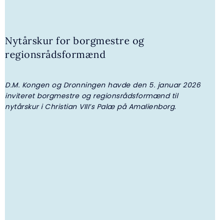
30. JULI 2026 | NYHED
Nytårskur for borgmestre og
Kongehuset får ny adjudantstabschef
regionsrådsformænd
D.M. Kongen og Dronningen havde den 5. januar 2026
K
inviteret borgmestre og regionsrådsformænd til
g
nytårskur i Christian VIII’s Palæ på Amalienborg.