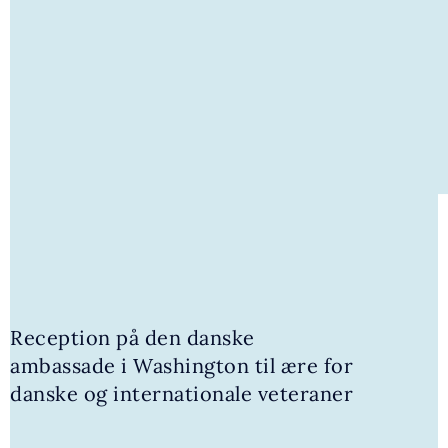
Reception på den danske
7. JUNI 2026 | GALLERI
ambassade i Washington til ære for
H.K.H. Prins Joachims fødselsdag
danske og internationale veteraner