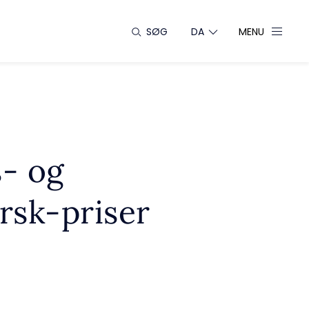
SØG
DA
MENU
- og
rsk-priser