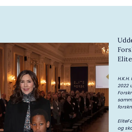
Udde
Fors
Elit
H.K.H.
2022 
Forskn
samme
forskn
EliteF
og sk