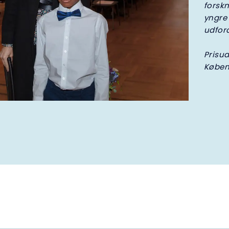
forskn
yngre 
udford
Prisud
Køben