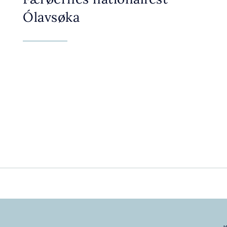
Ólavsøka