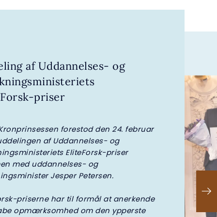
ling af Uddannelses- og
kningsministeriets
eForsk-priser
 Kronprinsessen forestod den 24. februar
uddelingen af Uddannelses- og
ingsministeriets EliteForsk-priser
n med uddannelses- og
ingsminister Jesper Petersen.
orsk-priserne har til formål at anerkende
abe opmærksomhed om den ypperste