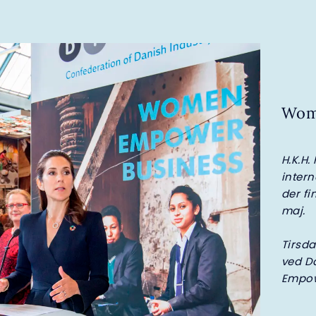
Wome
H.K.H.
inter
der fi
maj.
Tirsda
ved D
Empow