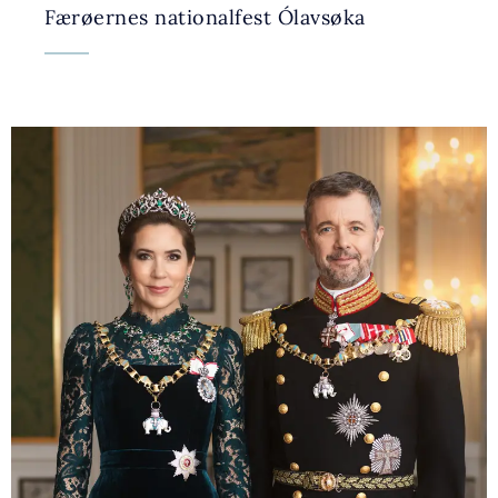
Færøernes nationalfest Ólavsøka