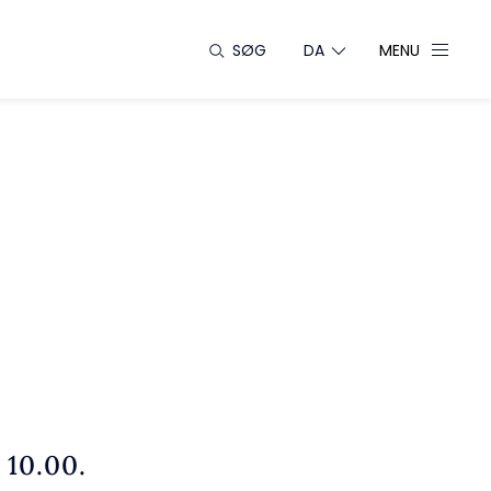
SØG
DA
MENU
 10.00.