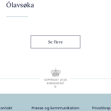
Ólavsøka
Se flere
COPYRIGHT 2026
KONGEHUSET
©
Kontakt
Presse og kommunikation
Privatlivsp