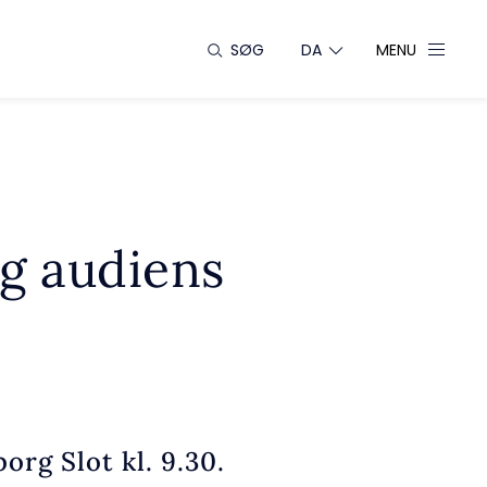
SØG
DA
MENU
ig audiens
org Slot kl. 9.30.