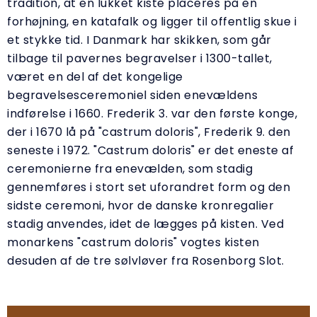
tradition, at en lukket kiste placeres på en
forhøjning, en katafalk og ligger til offentlig skue i
et stykke tid. I Danmark har skikken, som går
tilbage til pavernes begravelser i 1300-tallet,
været en del af det kongelige
begravelsesceremoniel siden enevældens
indførelse i 1660. Frederik 3. var den første konge,
der i 1670 lå på "castrum doloris", Frederik 9. den
seneste i 1972. "Castrum doloris" er det eneste af
ceremonierne fra enevælden, som stadig
gennemføres i stort set uforandret form og den
sidste ceremoni, hvor de danske kronregalier
stadig anvendes, idet de lægges på kisten. Ved
monarkens "castrum doloris" vogtes kisten
desuden af de tre sølvløver fra Rosenborg Slot.