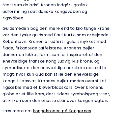
”castrum doloris”. Kronen indgår i grafisk
udformning i det danske kongevåben og
rigsvåben.
Guldsmeden bag den mere end to kilo tunge krone
var den tyske guldsmed Paul Kurtz, som arbejdede i
København. Kronen er udført i guld, smykket med
flade, firkantede taffelstene. Kronens bøjler
danner en lukket form, som er inspireret af den
enevældige franske Kong Ludvig 14.s krone, og
symboliserer den enevældige herskers absolutte
magt, hvor kun Gud kan stille den enevældige
konge til ansvar. Kronens bøjler mødes øverst i et
rigsæble med et kløverbladskors. Over kronens
globe er et lille kors, der i tidens symbolsprog viser,
at kirken som den eneste står over kongemagten.
Læs mere om
kongekronen på Kongernes