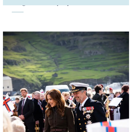
Kongehuset får ny adjudantstabschef