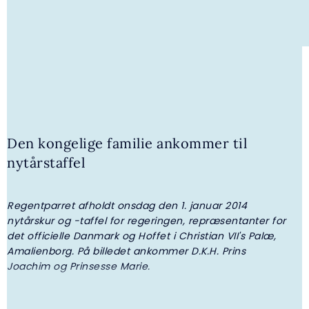
Den kongelige familie ankommer til
nytårstaffel
4. AUGUST 2026 | GALLERI
Regentparret afholdt onsdag den 1. januar 2014
H.K.H. Prinsesse Benedikte overrakte
nytårskur og -taffel for regeringen, repræsentanter for
legater fra I.P. Nielsen Fonden
det officielle Danmark og Hoffet i Christian VII's Palæ,
Amalienborg. På billedet ankommer D.K.H. Prins
Joachim og Prinsesse Marie.