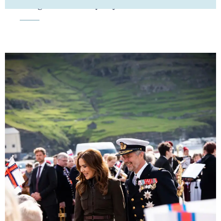
Kongehuset får ny adjudantstabschef