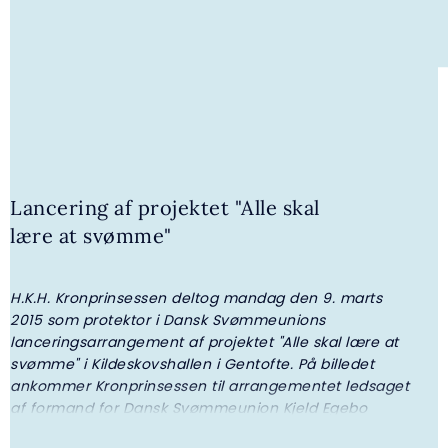
Lancering af projektet "Alle skal
lære at svømme"
4. AUGUST 2026 | GALLERI
H.K.H. Kronprinsessen deltog mandag den 9. marts
"
H.K.H. Prinsesse Benedikte overrakte
2015 som protektor i Dansk Svømmeunions
u
legater fra I.P. Nielsen Fonden
lanceringsarrangement af projektet "Alle skal lære at
v
svømme" i Kildeskovshallen i Gentofte. På billedet
s
ankommer Kronprinsessen til arrangementet ledsaget
f
af formand for Dansk Svømmeunion Kjeld Egebo
a
Larsen.