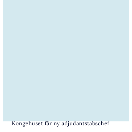
30. JULI 2026 | NYHED
Kongehuset får ny adjudantstabschef