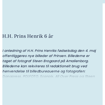
H.H. Prins Henrik 6 år
I anledning af H.H. Prins Henriks fødselsdag den 4. maj
4. AUGUST 2026 | GALLERI
offentliggøres nye billeder af Prinsen. Billederne er
taget af fotograf Steen Brogaard på Amalienborg.
H.K.H. Prinsesse Benedikte overrakte
Billederne kan rekvireres til redaktionelt brug ved
legater fra I.P. Nielsen Fonden
henvendelse til billedbureauerne og fotografen:
Danapress, POLFOTO, Scanpix, All Over Press og Steen
Brogaard