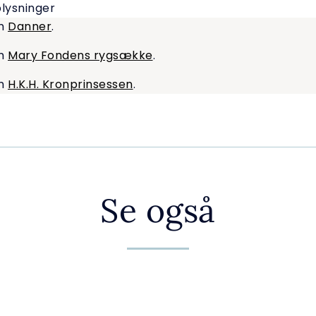
plysninger
om
Danner
.
om
Mary Fondens rygsække
.
om
H.K.H. Kronprinsessen
.
Se også