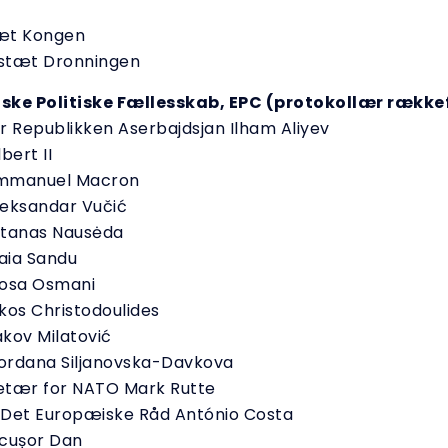
æt Kongen
stæt Dronningen
ske Politiske Fællesskab, EPC (protokollær række
r Republikken Aserbajdsjan Ilham Aliyev
lbert II
Emmanuel Macron
eksandar Vučić
itanas Nausėda
aia Sandu
josa Osmani
kos Christodoulides
kov Milatović
ordana Siljanovska-Davkova
etær for NATO Mark Rutte
 Det Europæiske Råd António Costa
icușor Dan