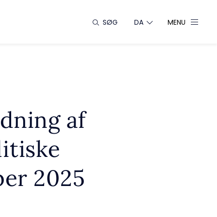
SØG
DA
MENU
dning af
itiske
ber 2025