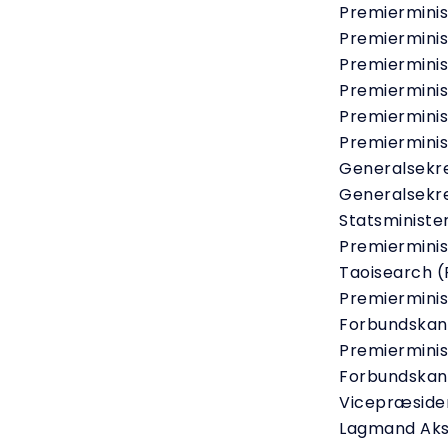
Premierminis
Premierminis
Premierminis
Premierminis
Premierminis
Premierminis
Generalsekre
Generalsekre
Statsminister
Premierminis
Taoisearch (
Premierminis
Forbundskans
Premierminis
Forbundskans
Vicepræsiden
Lagmand Aks