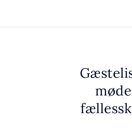
Gæsteli
møde 
fælless