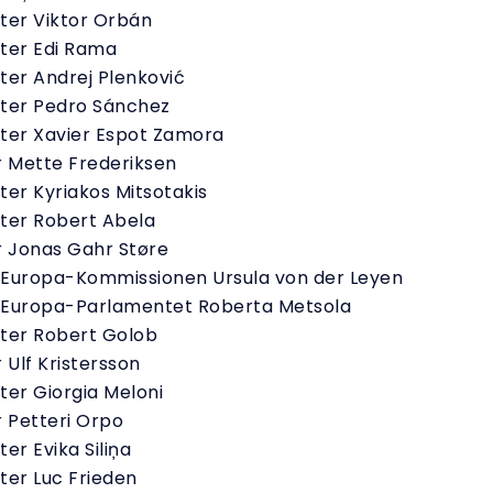
ter Viktor Orbán
ter Edi Rama
ter Andrej Plenković
ster Pedro Sánchez
ter Xavier Espot Zamora
r Mette Frederiksen
ter Kyriakos Mitsotakis
ter Robert Abela
r Jonas Gahr Støre
 Europa-Kommissionen Ursula von der Leyen
 Europa-Parlamentet Roberta Metsola
ter Robert Golob
 Ulf Kristersson
ter Giorgia Meloni
r Petteri Orpo
er Evika Siliņa
ter Luc Frieden