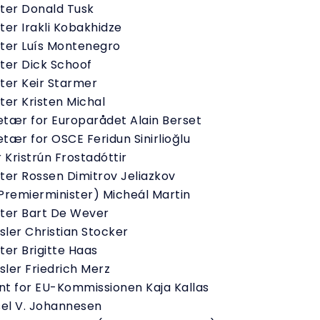
ter Donald Tusk
ter Irakli Kobakhidze
ter Luís Montenegro
ter Dick Schoof
ter Keir Starmer
ter Kristen Michal
tær for Europarådet Alain Berset
tær for OSCE Feridun Sinirlioğlu
 Kristrún Frostadóttir
ter Rossen Dimitrov Jeliazkov
Premierminister) Micheál Martin
ter Bart De Wever
ler Christian Stocker
ter Brigitte Haas
ler Friedrich Merz
t for EU-Kommissionen Kaja Kallas
el V. Johannesen