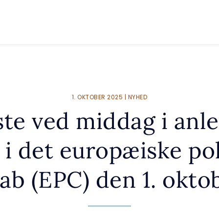
1. OKTOBER 2025 | NYHED
ste ved middag i anle
i det europæiske pol
kab (EPC) den 1. okto