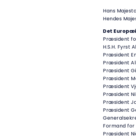
Hans Majest
Hendes Maje
Det Europæi
Præsident fo
H.S.H. Fyrst A
Præsident 
Præsident Al
Præsident G
Præsident M
Præsident V
Præsident Ni
Præsident Ja
Præsident G
Generalsekr
Formand for
Præsident N