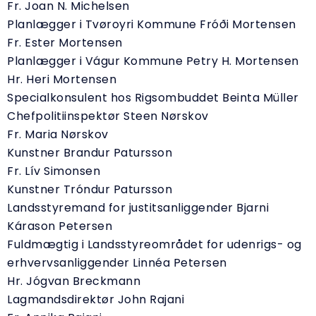
Fr. Joan N. Michelsen
Planlægger i Tvøroyri Kommune Fróði Mortensen
Fr. Ester Mortensen
Planlægger i Vágur Kommune Petry H. Mortensen
Hr. Heri Mortensen
Specialkonsulent hos Rigsombuddet Beinta Müller
Chefpolitiinspektør Steen Nørskov
Fr. Maria Nørskov
Kunstner Brandur Patursson
Fr. Lív Simonsen
Kunstner Tróndur Patursson
Landsstyremand for justitsanliggender Bjarni
Kárason Petersen
Fuldmægtig i Landsstyreområdet for udenrigs- og
erhvervsanliggender Linnéa Petersen
Hr. Jógvan Breckmann
Lagmandsdirektør John Rajani