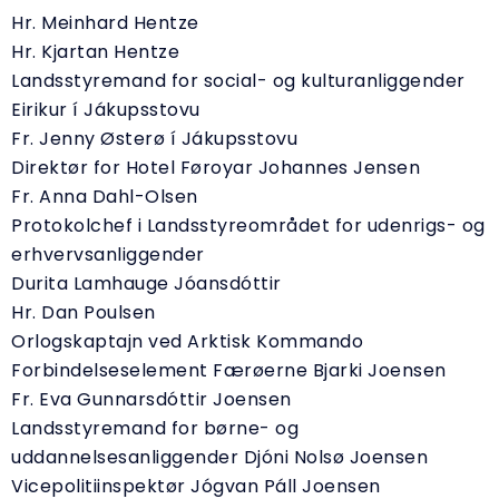
Hr. Meinhard Hentze
Hr. Kjartan Hentze
Landsstyremand for social- og kulturanliggender
Eirikur í Jákupsstovu
Fr. Jenny Østerø í Jákupsstovu
Direktør for Hotel Føroyar Johannes Jensen
Fr. Anna Dahl-Olsen
Protokolchef i Landsstyreområdet for udenrigs- og
erhvervsanliggender
Durita Lamhauge Jóansdóttir
Hr. Dan Poulsen
Orlogskaptajn ved Arktisk Kommando
Forbindelseselement Færøerne Bjarki Joensen
Fr. Eva Gunnarsdóttir Joensen
Landsstyremand for børne- og
uddannelsesanliggender Djóni Nolsø Joensen
Vicepolitiinspektør Jógvan Páll Joensen