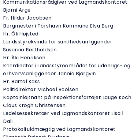
Kommunikationsrådgiver ved Lagmandskontoret
Bjarni Arge
Fr. Hildur Jacobsen
Borgmester i Tórshavn Kommune Elsa Berg
Hr. Óli Højsted
Landsstyrekvinde for sundhedsanliggender
Súsanna Bertholdsen
Hr. Áki Henriksen
Koordinator i Landsstyreområdet for udenrigs- og
erhvervsanliggender Jannie Bjørgvin
Hr. Bartal Kass
Politidirektør Michael Boolsen
Kaptajnløjtnant på Inspektionsfartøjet Lauge Koch
Claus Krogh Christensen
Ledelsessekretær ved Lagmandskontoret Lisa í
Dali
Protokolfuldmægtig ved Lagmandskontoret