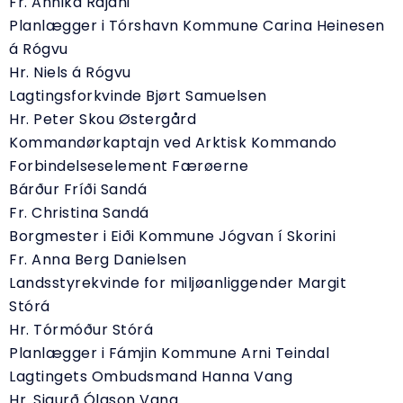
Fr. Annika Rajani
Planlægger i Tórshavn Kommune Carina Heinesen
á Rógvu
Hr. Niels á Rógvu
Lagtingsforkvinde Bjørt Samuelsen
Hr. Peter Skou Østergård
Kommandørkaptajn ved Arktisk Kommando
Forbindelseselement Færøerne
Bárður Fríði Sandá
Fr. Christina Sandá
Borgmester i Eiði Kommune Jógvan í Skorini
Fr. Anna Berg Danielsen
Landsstyrekvinde for miljøanliggender Margit
Stórá
Hr. Tórmóður Stórá
Planlægger i Fámjin Kommune Arni Teindal
Lagtingets Ombudsmand Hanna Vang
Hr. Sigurð Ólason Vang