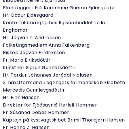
Elisabeth Reinert Djurhuus
Planlægger i Eiði Kommune Guðrun Ejdesgaard
Hr. Oddur Ejdesgaard
Kontorfuldmægtig hos Rigsombuddet Laila
Enghamar
Hr. Jógvan T. Andreasen
Folketingsmedlem Anna Falkenberg
Biskop Jógvan Fríðriksson
Fr. Maria Eiriksdóttir
Kunstner Sigrun Gunnarsdóttir
Hr. Tordur Jóhannes Jørðdal Niclasen
3. næstformand, Lagtingets formandskab Elsebeth
Mercedis Gunnleygsdóttir
Hr. Finn Hansen
Direktør for Tjóðsavnið Herleif Hammer
Fr. Súsanna Debes Hammer
Kaptajn på kystvagtskibet Brimil Thorbjørn Hansen
Fr. Hanna Z. Hansen