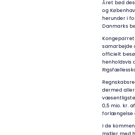
Året bød desu
og København
herunder i fo
Danmarks bef
Kongeparret b
samarbejde o
officielt be
henholdsvis d
Rigsfællessk
Regnskabsres
dermed aller
væsentligste 
0,5 mio. kr. 
forlængelse a
I de kommend
midler med he