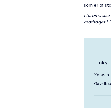
som er af st
I forbindels
modtaget i 2
Links
Kongehu
Gavelis