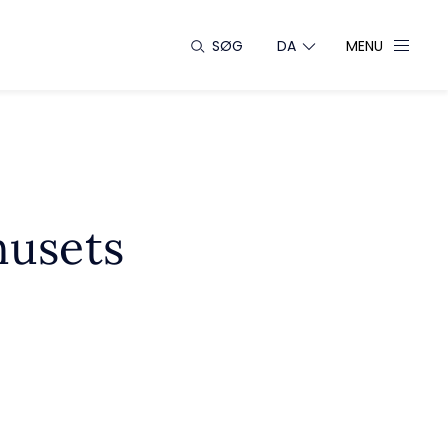
SØG
DA
MENU
husets