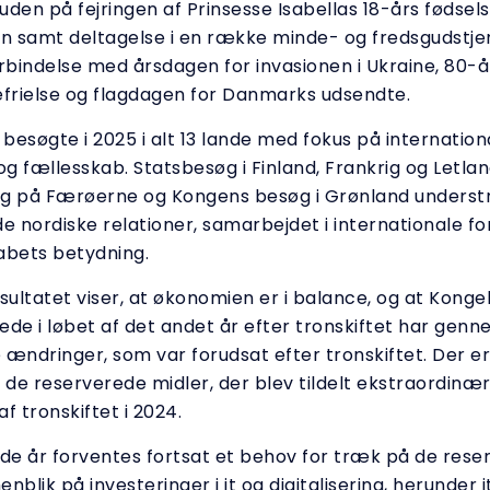
den på fejringen af Prinsesse Isabellas 18-års fødsel
 samt deltagelse i en række minde- og fredsgudstje
rbindelse med årsdagen for invasionen i Ukraine, 80-å
rielse og flagdagen for Danmarks udsendte.
esøgte i 2025 i alt 13 lande med fokus på internation
g fællesskab. Statsbesøg i Finland, Frankrig og Letla
søg på Færøerne og Kongens besøg i Grønland unders
e nordiske relationer, samarbejdet i internationale fo
abets betydning.
ultatet viser, at økonomien er i balance, og at Kong
ede i løbet af det andet år efter tronskiftet har genn
ændringer, som var forudsat efter tronskiftet. Der er
af de reserverede midler, der blev tildelt ekstraordinær
f tronskiftet i 2024.
e år forventes fortsat et behov for træk på de rese
nblik på investeringer i it og digitalisering, herunder 