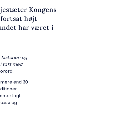
ajestæter Kongens
fortsat højt
landet har været i
 historien og
i takt med
orord.
– mere end 30
itioner.
ommertogt
 Læsø og