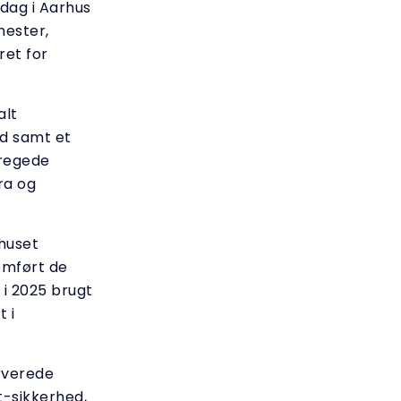
sdag i Aarhus
nester,
ret for
alt
nd samt et
tregede
ra og
ehuset
emført de
 i 2025 brugt
t i
rverede
it-sikkerhed,