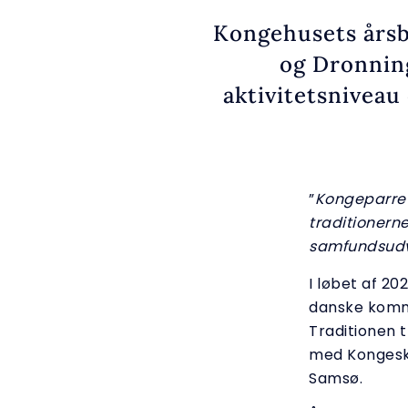
Kongehusets årsb
og Dronning
aktivitetsniveau 
”
Kongeparret 
traditionern
samfundsudv
I løbet af 2
danske kommu
Traditionen 
med Kongeski
Samsø.