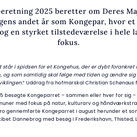
eretning 2025 beretter om Deres M
ens andet år som Kongepar, hvor et 
og en styrket tilstedeværelse i hele 
fokus.
står i spidsen for et Kongehus, der er dybt forankret i
e, og som samtidig skal følge med tiden og ændre sig 
iklingen.
” Uddrag fra hofmarskal Christian Schønaus f
025 besøgte Kongeparret – sammen eller hver for sig 
ner med fokus på natur, kulturarv og håndværkstrad
tro gennemførte Kongeparret i august herunder et s
bet Dannebrog med besøg i Frederikshavn, Thisted,