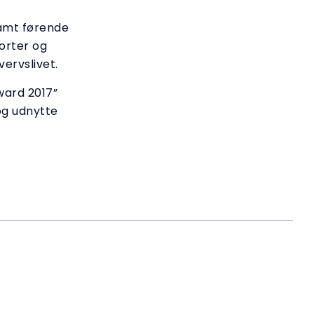
samt førende
orter og
ervslivet.
ard 2017”
og udnytte