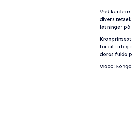
Ved konferen
diversitetse
løsninger på 
Kronprinses
for sit arbej
deres fulde p
Video: Konge