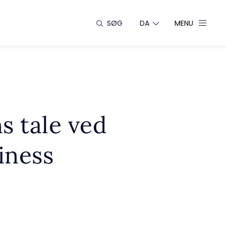
SØG
DA
MENU
s tale ved
iness