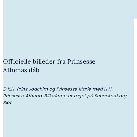
Officielle billeder fra Prinsesse
2. MAJ 2026 | GALLERI
Athenas dåb
H.E. Komtesse Athenas konfirmation
D.K.H. Prins Joachim og Prinsesse Marie med H.H.
P
Prinsesse Athena. Billederne er taget på Schackenborg
A
Slot.
P