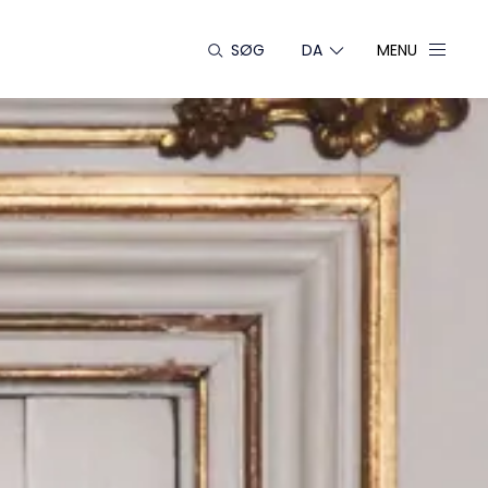
SØG
DA
MENU