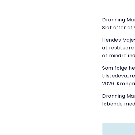
Dronning Mar
Slot efter at
Hendes Majes
at restituere
et mindre ind
Som følge he
tilstedeværel
2026. Kronpri
Dronning Mar
løbende med 