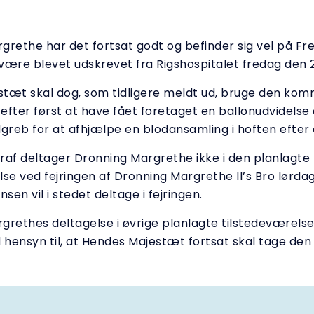
grethe har det fortsat godt og befinder sig vel på F
 være blevet udskrevet fra Rigshospitalet fredag den 
tæt skal dog, som tidligere meldt ud, bruge den kom
 efter først at have fået foretaget en ballonudvidelse 
greb for at afhjælpe en blodansamling i hoften efter e
raf deltager Dronning Margrethe ikke i den planlagte
se ved fejringen af Dronning Margrethe II’s Bro lørdag 
nsen vil i stedet deltage i fejringen.
grethes deltagelse i øvrige planlagte tilstedeværels
hensyn til, at Hendes Majestæt fortsat skal tage den