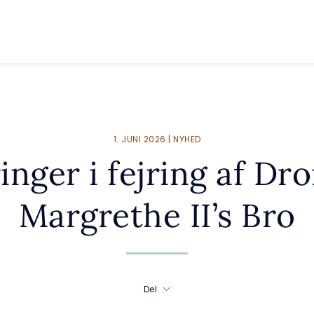
1. JUNI 2026 | NYHED
nger i fejring af Dr
Margrethe II’s Bro
Del