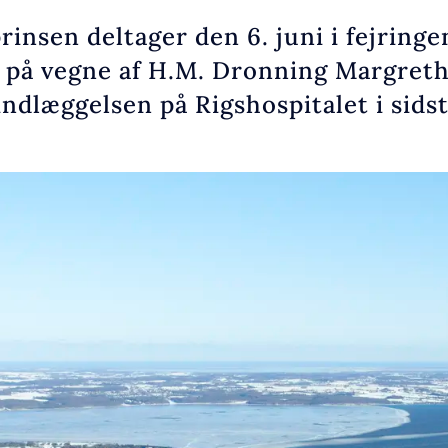
insen deltager den 6. juni i fejring
o på vegne af H.M. Dronning Margreth
indlæggelsen på Rigshospitalet i sids