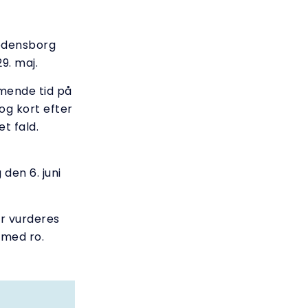
redensborg
29. maj.
mende tid på
og kort efter
t fald.
den 6. juni
er vurderes
 med ro.