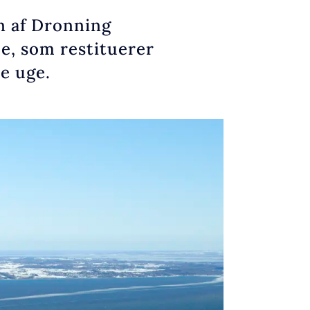
en af Dronning
e, som restituerer
te uge.