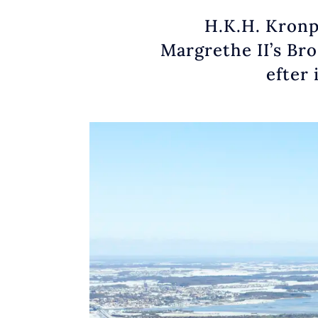
H.K.H. Kronpr
Margrethe II’s Br
efter 