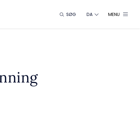
SØG
DA
MENU
onning