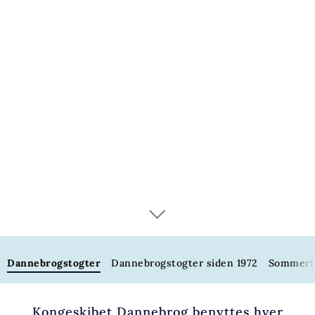
Dannebrogstogter
Dannebrogstogter
Dannebrogstogter siden 1972
Sommert
Kongeskibet Dannebrog benyttes hver