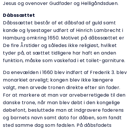
Jesus og ovenover Gudfader og Helligåndsduen.
Dåbssættet
Dåbssættet består af et dåbsfad af guld samt
kande og lysestager udført af Hinrich Lambrecht i
Hamburg omkring 1650. Motivet på dåbssættet er
De fire Årstider og således ikke religiøst, hvilket
tyder på, at sættet tidligere har haft en anden
funktion, måske som vaskefad i et toilet-garniture.
Da enevælden i 1660 blev indført af Frederik 3. blev
monarkiet arveligt; kongen blev ikke længere
valgt, men arvede tronen direkte efter sin fader.
For at markere at man var arveberretigede til den
danske trone, når man blev døbt i den kongelige
døbefont, besluttede man at indgravere faderens
og barnets navn samt dato for dåben, som fandt
sted samme dag som fødslen. På dåbsfadets