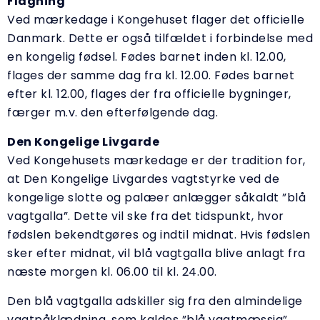
Flagning
Ved mærkedage i Kongehuset flager det officielle
Danmark. Dette er også tilfældet i forbindelse med
en kongelig fødsel. Fødes barnet inden kl. 12.00,
flages der samme dag fra kl. 12.00. Fødes barnet
efter kl. 12.00, flages der fra officielle bygninger,
færger m.v. den efterfølgende dag.
Den Kongelige Livgarde
Ved Kongehusets mærkedage er der tradition for,
at Den Kongelige Livgardes vagtstyrke ved de
kongelige slotte og palæer anlægger såkaldt ”blå
vagtgalla”. Dette vil ske fra det tidspunkt, hvor
fødslen bekendtgøres og indtil midnat. Hvis fødslen
sker efter midnat, vil blå vagtgalla blive anlagt fra
næste morgen kl. 06.00 til kl. 24.00.
Den blå vagtgalla adskiller sig fra den almindelige
vagtpåklædning, som kaldes ”blå vagtmæssig”,